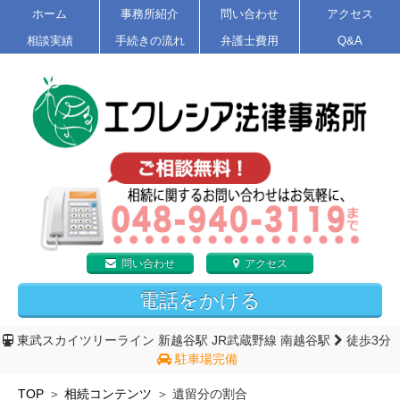
ホーム
事務所紹介
問い合わせ
アクセス
相談実績
手続きの流れ
弁護士費用
Q&A
問い合わせ
アクセス
電話をかける
東武スカイツリーライン 新越谷駅
JR武蔵野線 南越谷駅
徒歩3分
駐車場完備
TOP
相続コンテンツ
遺留分の割合